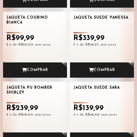
COMPRAR
COMPRAR
JAQUETA COURINO
JAQUETA SUEDE VANESSA
BIANCA
R$99,99
R$339,99
2
x de
R$50,00
sem juros
7
x de
R$48,57
sem juros
COMPRAR
COMPRAR
JAQUETA PU BOMBER
JAQUETA SUEDE SARA
SHIRLEY
R$239,99
R$139,99
5
x de
R$48,00
sem juros
3
x de
R$46,66
sem juros