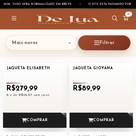
O SERÁ NORMALIZADO EM BREVE.
O SITE ESTÁ PASSANDO POR UMA ATUALI
0
Mais novos
Filtrar
JAQUETA ELISABETH
JAQUETA GIOVANA
NOVO
NOVO
R$279,99
R$89,99
6
x de
R$46,67
sem juros
COMPRAR
COMPRAR