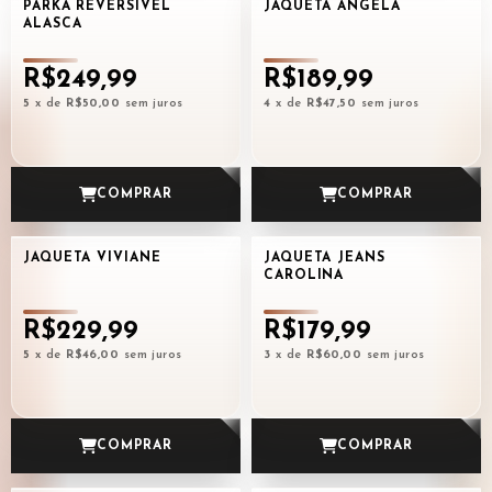
PARKA REVERSÍVEL
JAQUETA ANGELA
ALASCA
R$249,99
R$189,99
5
x de
R$50,00
sem juros
4
x de
R$47,50
sem juros
COMPRAR
COMPRAR
JAQUETA VIVIANE
JAQUETA JEANS
CAROLINA
R$229,99
R$179,99
5
x de
R$46,00
sem juros
3
x de
R$60,00
sem juros
COMPRAR
COMPRAR