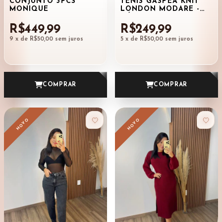
CONJUNTO 3PCS
TÊNIS GASPEA KNIT
MONIQUE
LONDON MODARE -
CÓD 6103
R$449,99
R$249,99
9
x de
R$50,00
sem juros
5
x de
R$50,00
sem juros
COMPRAR
COMPRAR
NOVO
NOVO